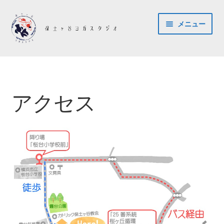
ナ
コ
メニュー
ビ
ン
ゲ
テ
ー
ン
ホーム
シ
ツ
ョ
へ
ご予約・お問い合わせ
ン
ス
アクセス
へ
キ
アクセス
ス
ッ
キ
プ
コンセプト
ッ
プ
スタッフ紹介
料金・スケジュール