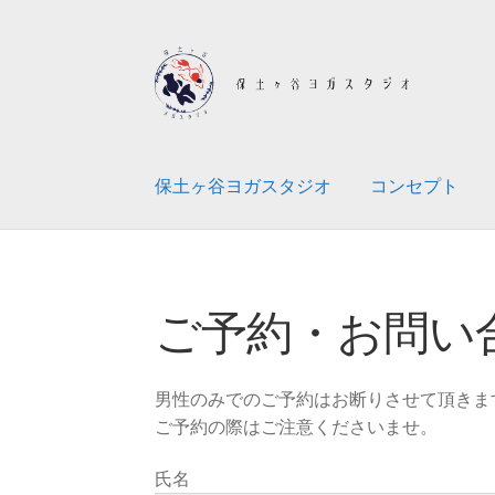
ナ
コ
ビ
ン
ゲ
テ
ー
ン
シ
ツ
保土ヶ谷ヨガスタジオ
コンセプト
ョ
へ
ン
ス
へ
キ
ホーム
ご予約・お問い合わせ
アクセス
コ
ス
ッ
キ
プ
ご予約・お問い
ッ
プ
男性のみでのご予約はお断りさせて頂きま
ご予約の際はご注意くださいませ。
氏名