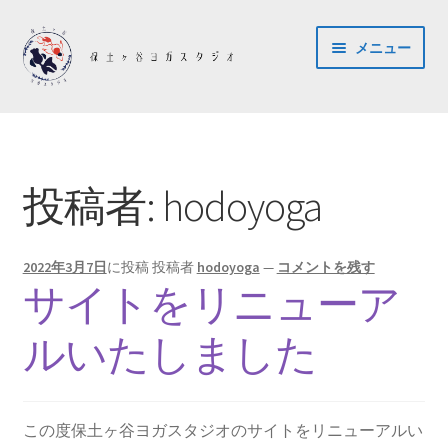
ナ
コ
メニュー
ビ
ン
ゲ
テ
ー
ン
ホーム
シ
ツ
ョ
へ
ご予約・お問い合わせ
ン
ス
投稿者:
hodoyoga
へ
キ
アクセス
ス
ッ
キ
プ
2022年3月7日
に投稿
投稿者
hodoyoga
—
コメントを残す
コンセプト
ッ
サイトをリニューア
プ
スタッフ紹介
ルいたしました
料金・スケジュール
この度保土ヶ谷ヨガスタジオのサイトをリニューアルい